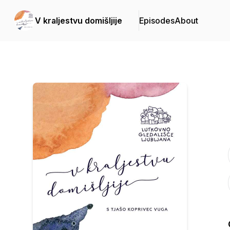
V kraljestvu domišljije
Episodes
About