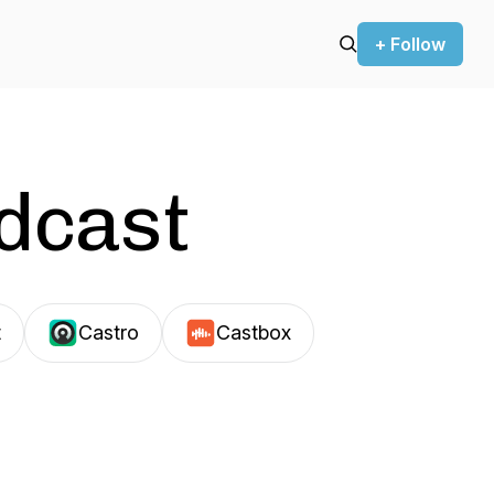
+ Follow
odcast
t
Castro
Castbox