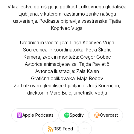
V kraljestvu domišljije je podkast Lutkovnega gledališča
Ljubljana, v katerem razstiramo zanke našega
ustvarjanja. Podkaste pripravlja vsestranska Tjaša
Koprivec Vuga.
Urednica in voditeljica: Tjaša Koprivec Vuga
Sourednica in koordinatorka: Petra Škofic
Kamera, zvok in montaža: Gregor Gobec
Avtorica animacije aviza: Tajda Pavletič
Avtorica ilustracije: Zala Kalan
Grafična oblikovalka: Maja Rebov
Za Lutkovno gledališče Ljubljana: Uroš Korenčan,
direktor in Mare Bulc, umetniški vodja
Apple Podcasts
Spotify
Overcast
RSS Feed
Follow on other platforms