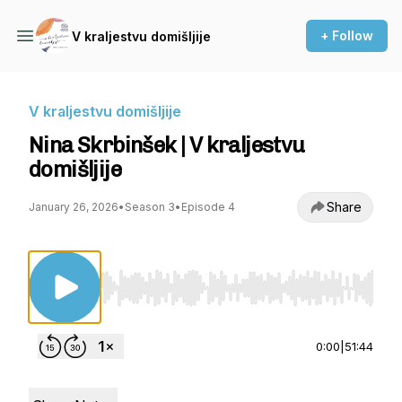
+ Follow
V kraljestvu domišljije
V kraljestvu domišljije
Nina Skrbinšek | V kraljestvu
domišljije
Share
January 26, 2026
•
Season 3
•
Episode 4
Use Left/Right to seek, Home/End to jump to st
0:00
|
51:44