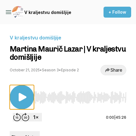
+ Follow
V kraljestvu domišljije
V kraljestvu domišljije
Martina Maurič Lazar | V kraljestvu
domišljije
Share
October 21, 2025
•
Season 3
•
Episode 2
Use Left/Right to seek, Home/End to jump to st
0:00
|
45:26