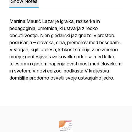
Show Notes
Martina Maurič Lazar je igralka, režiserka in
pedagoginja; umetnica, ki ustvarja z redko
občutljivostjo. Njen gledališki jaz gnezdi v prostoru
poslušanja – človeka, diha, premorov med besedami.
V vlogah, ki jih uteleša, krhkost srečuje z neizmerno
močjo; neutešljiva raziskovalka odnosa med lutko,
telesom in glasom napenja čvrst most med človekom
in svetom. V novi epizodi podkasta
V kraljestvu
domišljije
prodorno osvetli svoje ustvarjalno jedro.