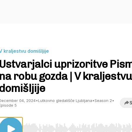
V kraljestvu domišljije
Ustvarjalci uprizoritve Pis
na robu gozda | V kraljestvu
domišljije
December 04, 2024
•
Lutkovno gledališče Ljubljana
•
Season 2
•
S
Episode 5