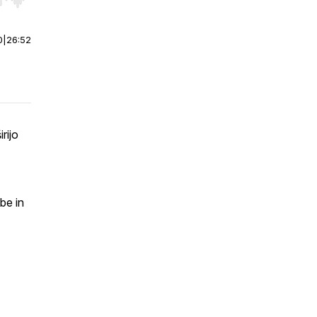
r end. Hold shift to jump forward or backward.
0
|
26:52
rijo
be in