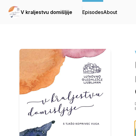
V kraljestvu domišljije
Episodes
About