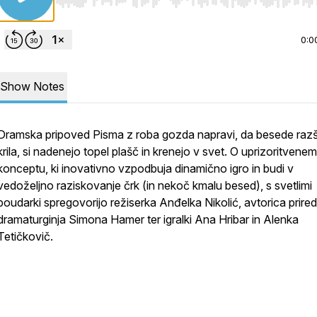
Use Left/Right to seek, Home/End to jump to start o
0:0
Show Notes
Dramska pripoved
Pisma z roba gozda
napravi, da besede razši
krila, si nadenejo topel plašč in krenejo v svet. O uprizoritvenem
konceptu, ki inovativno vzpodbuja dinamično igro in budi v
vedoželjno raziskovanje črk (in nekoč kmalu besed), s svetlimi
poudarki spregovorijo režiserka Anđelka Nikolić, avtorica prired
dramaturginja Simona Hamer ter igralki Ana Hribar in Alenka
Tetičkovič.