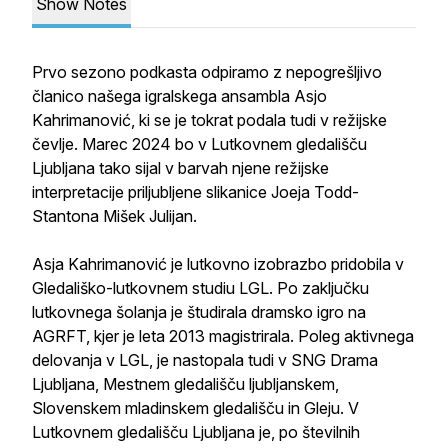
Show Notes
Prvo sezono podkasta odpiramo z nepogrešljivo
članico našega igralskega ansambla Asjo
Kahrimanović, ki se je tokrat podala tudi v režijske
čevlje. Marec 2024 bo v Lutkovnem gledališču
Ljubljana tako sijal v barvah njene režijske
interpretacije priljubljene slikanice Joeja Todd-
Stantona Mišek Julijan.
Asja Kahrimanović je lutkovno izobrazbo pridobila v
Gledališko-lutkovnem studiu LGL. Po zaključku
lutkovnega šolanja je študirala dramsko igro na
AGRFT, kjer je leta 2013 magistrirala. Poleg aktivnega
delovanja v LGL, je nastopala tudi v SNG Drama
Ljubljana, Mestnem gledališču ljubljanskem,
Slovenskem mladinskem gledališču in Gleju. V
Lutkovnem gledališču Ljubljana je, po številnih