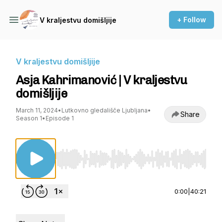
+ Follow
V kraljestvu domišljije
V kraljestvu domišljije
Asja Kahrimanović | V kraljestvu
domišljije
March 11, 2024
•
Lutkovno gledališče Ljubljana
•
Share
Season 1
•
Episode 1
Use Left/Right to seek, Home/End to jump to st
0:00
|
40:21