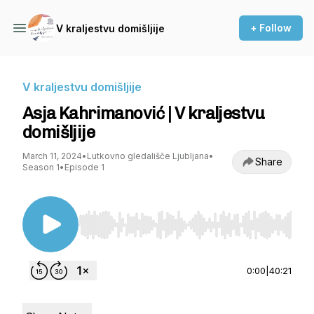
+ Follow
V kraljestvu domišljije
V kraljestvu domišljije
Asja Kahrimanović | V kraljestvu
domišljije
March 11, 2024
•
Lutkovno gledališče Ljubljana
•
Share
Season 1
•
Episode 1
Use Left/Right to seek, Home/End to jump to st
0:00
|
40:21