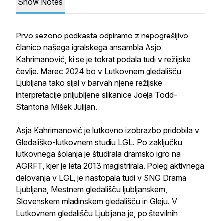
Show Notes
Prvo sezono podkasta odpiramo z nepogrešljivo
članico našega igralskega ansambla Asjo
Kahrimanović, ki se je tokrat podala tudi v režijske
čevlje. Marec 2024 bo v Lutkovnem gledališču
Ljubljana tako sijal v barvah njene režijske
interpretacije priljubljene slikanice Joeja Todd-
Stantona Mišek Julijan.
Asja Kahrimanović je lutkovno izobrazbo pridobila v
Gledališko-lutkovnem studiu LGL. Po zaključku
lutkovnega šolanja je študirala dramsko igro na
AGRFT, kjer je leta 2013 magistrirala. Poleg aktivnega
delovanja v LGL, je nastopala tudi v SNG Drama
Ljubljana, Mestnem gledališču ljubljanskem,
Slovenskem mladinskem gledališču in Gleju. V
Lutkovnem gledališču Ljubljana je, po številnih